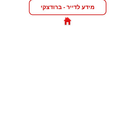
מידע לדייר - ברודצקי