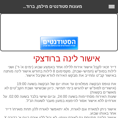
מעונות סטודנטים מילמן, ברוד...
אישור לינה ברודצקי
דייר זכאי לקבל אישור אירוח ללילה אחד באמצע שבוע (ימים א'-ד') ושני
לילות בסופ"ש (חמישי-שבת), מקסימום 8 לילות בחודש.אישור לינה מותנה
באישור קב"ט ומחייב את מבקש האירוח לוודא שקיבל אישור.
את טופס הבקשה ממלאים עד אותו יום של הבקשה בשעה 19:00
(אישורים לסופ"ש יש להגיש בימי חמישי, כיוון שבשישי ושבת הקב"טים לא
מאשרים בקשות)
שעות האירוח מסתיימות בשעה 24:00, וביום שישי בלבד בשעה 02:00. על
אורחים ללא אישור אסור להימצא במעון מעבר לשעות הנ"ל.
אישור ניתן למארח וגם לאורח, ולא יתאפשר לאורח ללון תחת מארח\ דייר
אחר באותו שבוע.
אישור הלינה מתייחס גם לאורח עצמו- לא יכול ללון אורח ביום א' בדירה X